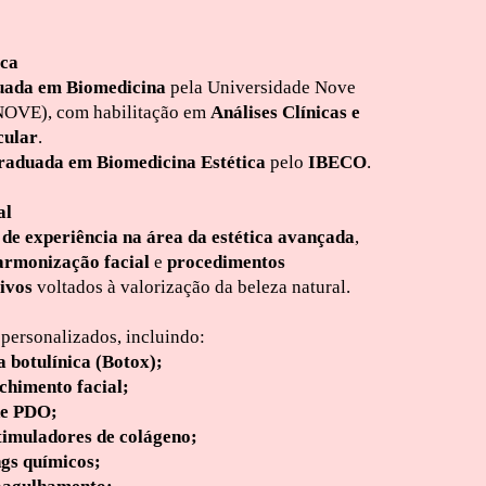
ca
ada em Biomedicina
pela Universidade Nove
NOVE), com habilitação em
Análises Clínicas e
cular
.
raduada em Biomedicina Estética
pelo
IBECO
.
al
 de experiência na área da estética avançada
,
armonização facial
e
procedimentos
ivos
voltados à valorização da beleza natural.
 personalizados, incluindo:
a botulínica (Botox);
chimento facial;
de PDO;
timuladores de colágeno;
ngs químicos;