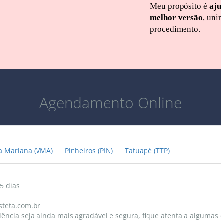
Meu propósito é
aju
melhor versão
, uni
procedimento.
Agendamento Online
la Mariana (VMA)
Pinheiros (PIN)
Tatuapé (TTP)
15 dias
steta.com.br
ência seja ainda mais agradável e segura, fique atenta a algumas 