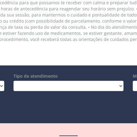
cedência para que possamos te receber com calma e preparar tudo
horas de antecedência para reagendar seu horário sem prejuízo. 
a sua sessão, para mantermos o cuidado e pontualidade de todo
to ou crédito (com possibilidade de parcelamento, conforme o valor
ça de taxa ou perda do valor da consulta. • No dia do atendimen
e estiver fazendo uso de medicamentos, se estiver gestante, am
 procedimento, você receberá todas as orientações de cuidados per
Tipo de atendimento
M