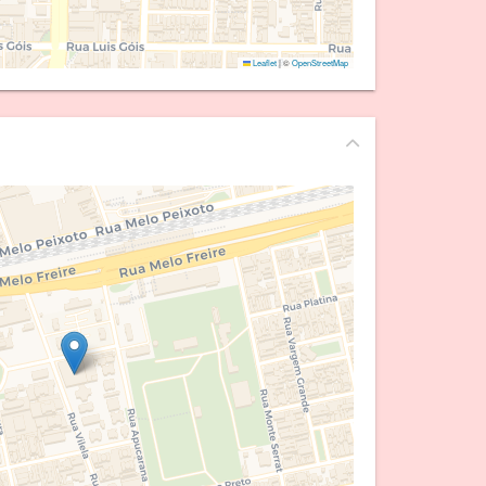
Leaflet
|
©
OpenStreetMap