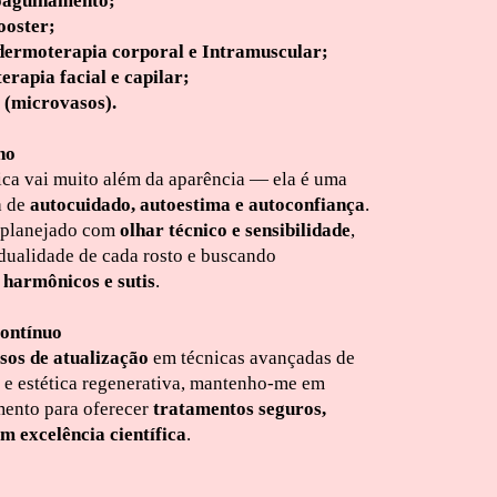
agulhamento;
ooster;
dermoterapia corporal e Intramuscular;
erapia facial e capilar;
(microvasos).
ho
tica vai muito além da aparência — ela é uma
a de
autocuidado, autoestima e autoconfiança
.
 planejado com
olhar técnico e sensibilidade
,
idualidade de cada rosto e buscando
 harmônicos e sutis
.
ontínuo
sos de atualização
em técnicas avançadas de
 e estética regenerativa, mantenho-me em
mento para oferecer
tratamentos seguros,
m excelência científica
.