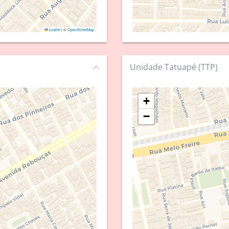
Leaflet
|
©
OpenStreetMap
Unidade Tatuapé (TTP)
+
−