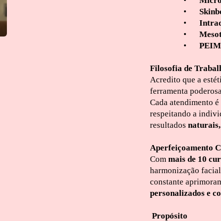
•
Micro
•
Skinb
•
Intra
•
Mesot
•
PEIM 
Filosofia de Trabal
Acredito que a esté
ferramenta poderos
Cada atendimento é
respeitando a indiv
resultados
naturais,
Aperfeiçoamento C
Com
mais de 10 cur
harmonização facial
constante aprimora
personalizados e co
Propósito