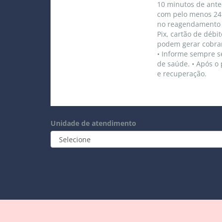
10 minutos de ante
com pelo menos 24 
no reagendamento d
Pix, cartão de débi
podem gerar cobran
• Informe sempre s
de saúde. • Após o
e recuperação.
Unidade de atendimento