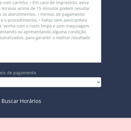
 com carinho. • Em caso de imprevisto, avise
• Atrasos acima de 15 minutos podem resultar
s os atendimentos. • Formas de pagamento:
 e o procedimento). • Faltas sem aviso prévio
to, venha com o rosto limpo e sem maquiagem.
amentando ou apresentando alguma condição
sonalizados, para garantir o melhor resultado
eio de pagamento
Buscar Horários