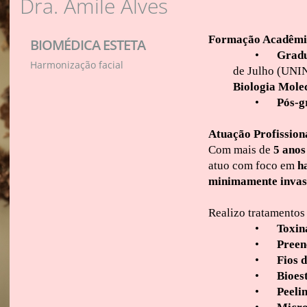
Dra. Amile Alves
Formação Acadêmi
BIOMÉDICA ESTETA
•
Gradu
Harmonização facial
de Julho (UNI
Biologia Mole
•
Pós-g
Atuação Profission
Com mais de
5 anos
atuo com foco em
h
minimamente invas
Realizo tratamentos
•
Toxin
•
Preen
•
Fios 
•
Bioes
•
Peeli